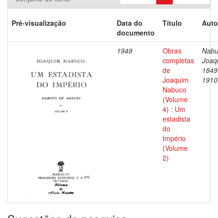
Pré-visualização
Data do
Título
Auto
documento
1949
Obras
Nabu
completas
Joaq
de
1849
Joaquim
1910
Nabuco
(Volume
4) : Um
estadista
do
Império
(Volume
2)