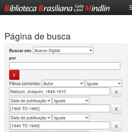
Skip
navigation
Página de busca
Buscar em:
por
Filtros correntes: