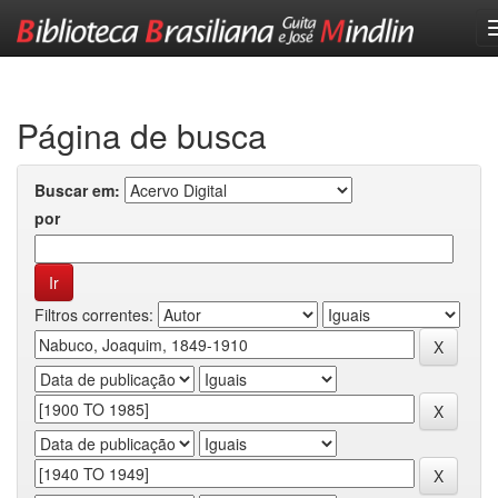
Skip
navigation
Página de busca
Buscar em:
por
Filtros correntes: