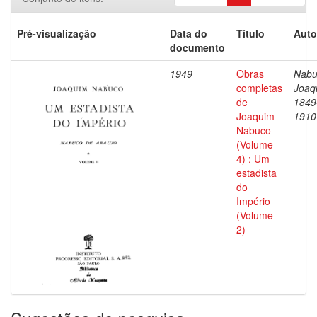
Pré-visualização
Data do
Título
Auto
documento
1949
Obras
Nabu
completas
Joaq
de
1849
Joaquim
1910
Nabuco
(Volume
4) : Um
estadista
do
Império
(Volume
2)