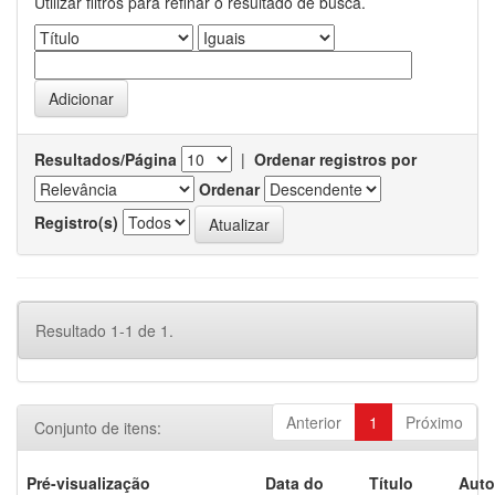
Utilizar filtros para refinar o resultado de busca.
Resultados/Página
|
Ordenar registros por
Ordenar
Registro(s)
Resultado 1-1 de 1.
Anterior
1
Próximo
Conjunto de itens:
Pré-visualização
Data do
Título
Auto