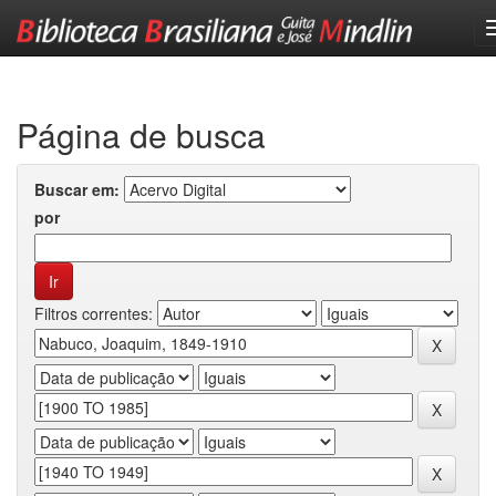
Skip
navigation
Página de busca
Buscar em:
por
Filtros correntes: