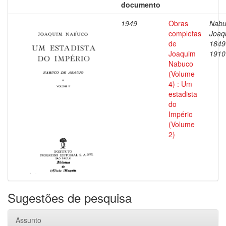
documento
1949
Obras
Nabu
completas
Joaq
de
1849
Joaquim
1910
Nabuco
(Volume
4) : Um
estadista
do
Império
(Volume
2)
Sugestões de pesquisa
Assunto