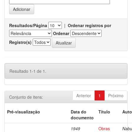
Resultados/Página
|
Ordenar registros por
Ordenar
Registro(s)
Resultado 1-1 de 1.
Anterior
1
Próximo
Conjunto de itens:
Pré-visualização
Data do
Título
Auto
documento
1949
Obras
Nabu