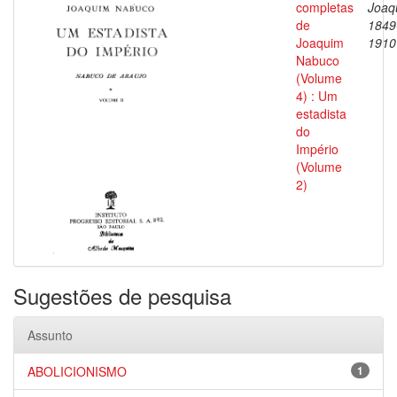
completas
Joaq
de
1849
Joaquim
1910
Nabuco
(Volume
4) : Um
estadista
do
Império
(Volume
2)
Sugestões de pesquisa
Assunto
ABOLICIONISMO
1