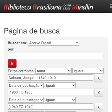
Skip
navigation
Página de busca
Buscar em:
por
Filtros correntes: