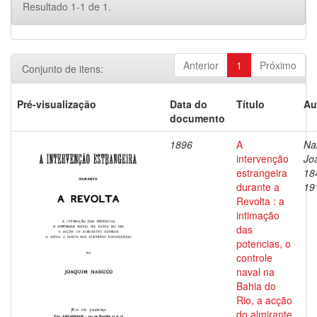
Resultado 1-1 de 1.
Anterior
1
Próximo
Conjunto de itens:
Pré-visualização
Data do
Título
Au
documento
1896
A
Na
intervenção
Jo
estrangeira
18
durante a
19
Revolta : a
intimação
das
potencias, o
controle
naval na
Bahia do
Rio, a acção
do almirante