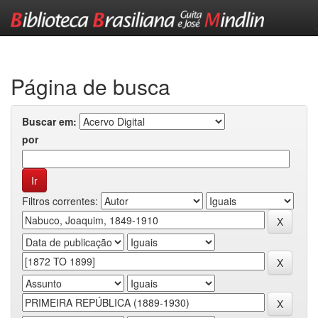
Skip
navigation
Página de busca
Buscar em:
por
Filtros correntes: