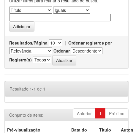
Utilizar filtros para refinar o resultado de busca.
Resultados/Página
|
Ordenar registros por
Ordenar
Registro(s)
Resultado 1-1 de 1.
Anterior
1
Próximo
Conjunto de itens:
Pré-visualização
Data do
Título
Autor