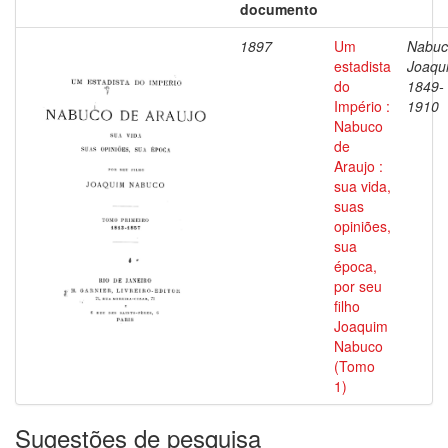
documento
1897
Um
Nabuc
estadista
Joaqu
do
1849-
Império :
1910
Nabuco
de
Araujo :
sua vida,
suas
opiniões,
sua
época,
por seu
filho
Joaquim
Nabuco
(Tomo
1)
Sugestões de pesquisa