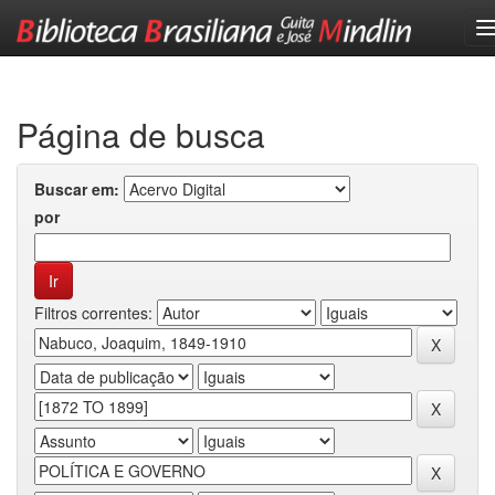
Skip
navigation
Página de busca
Buscar em:
por
Filtros correntes: