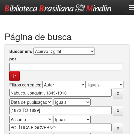
Skip
navigation
Página de busca
Buscar em:
por
Filtros correntes: