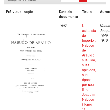
Pré-visualização
Data do
Título
Autor
documento
1897
Um
Nabuc
estadista
Joaqu
do
1849-
Império :
1910
Nabuco
de
Araujo :
sua vida,
suas
opiniões,
sua
época,
por seu
filho
Joaquim
Nabuco
(Tomo
1)