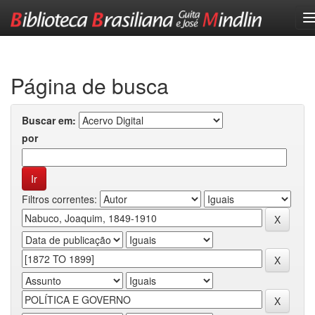
Skip
navigation
Página de busca
Buscar em:
por
Filtros correntes: