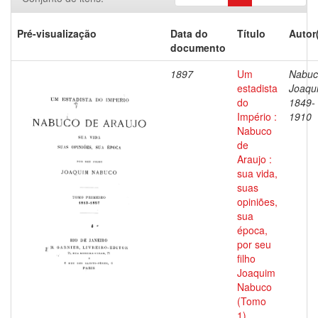
Pré-visualização
Data do
Título
Autor
documento
1897
Um
Nabuc
estadista
Joaqu
do
1849-
Império :
1910
Nabuco
de
Araujo :
sua vida,
suas
opiniões,
sua
época,
por seu
filho
Joaquim
Nabuco
(Tomo
1)