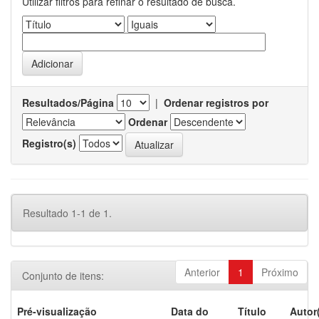
Utilizar filtros para refinar o resultado de busca.
Resultados/Página
|
Ordenar registros por
Ordenar
Registro(s)
Resultado 1-1 de 1.
Anterior
1
Próximo
Conjunto de itens:
Pré-visualização
Data do
Título
Autor