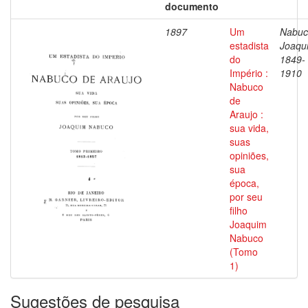
documento
1897
Um
Nabuc
estadista
Joaqu
do
1849-
Império :
1910
Nabuco
de
Araujo :
sua vida,
suas
opiniões,
sua
época,
por seu
filho
Joaquim
Nabuco
(Tomo
1)
Sugestões de pesquisa