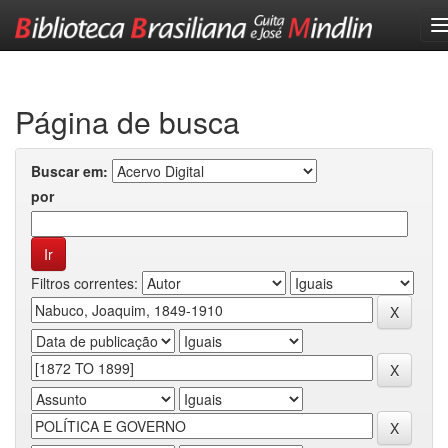
Skip
navigation
Página de busca
Buscar em:
por
Filtros correntes: