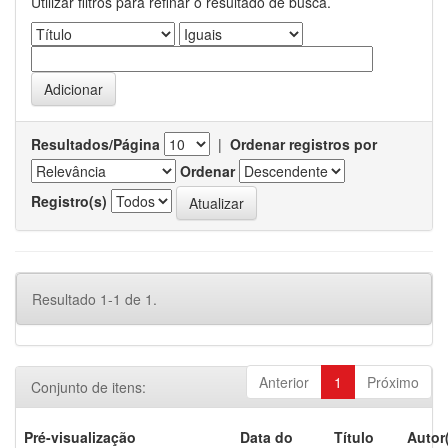
Utilizar filtros para refinar o resultado de busca.
Resultados/Página
|
Ordenar registros por
Ordenar
Registro(s)
Resultado 1-1 de 1.
Anterior
1
Próximo
Conjunto de itens:
Pré-visualização
Data do
Título
Autor