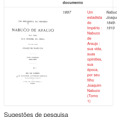
documento
1897
Um
Nabuc
estadista
Joaqu
do
1849-
Império :
1910
Nabuco
de
Araujo :
sua vida,
suas
opiniões,
sua
época,
por seu
filho
Joaquim
Nabuco
(Tomo
1)
Sugestões de pesquisa