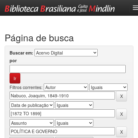
Skip
navigation
Página de busca
Buscar em:
por
Filtros correntes: