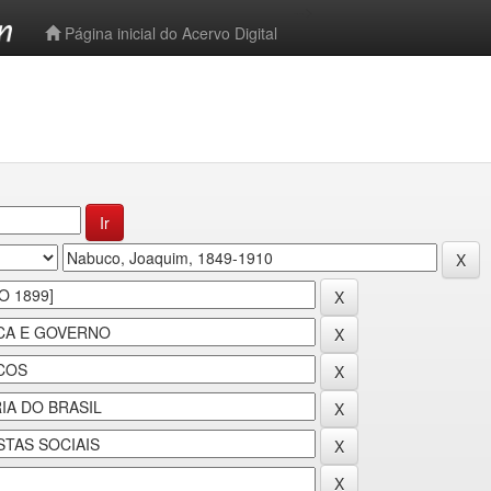
-->
Página inicial do Acervo Digital