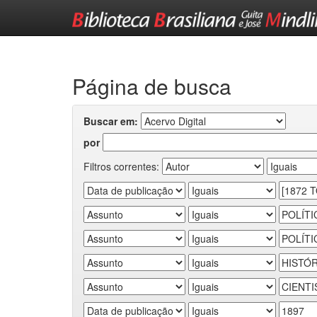
Skip
navigation
Página de busca
Buscar em:
por
Filtros correntes: