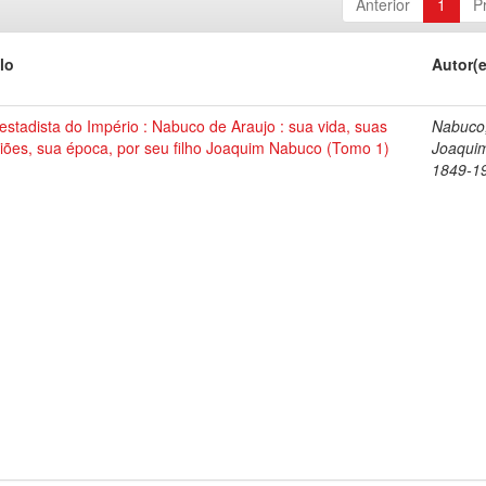
Anterior
1
P
lo
Autor(
stadista do Império : Nabuco de Araujo : sua vida, suas
Nabuco
iões, sua época, por seu filho Joaquim Nabuco (Tomo 1)
Joaqui
1849-1