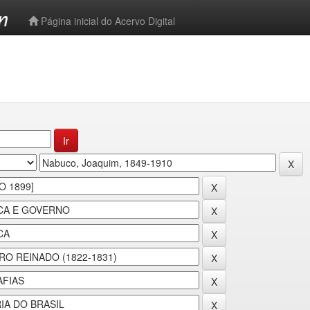
-->
Página inicial do Acervo Digital