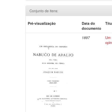
Conjunto de itens:
Pré-visualização
Data do
Títu
documento
1897
Um e
opin