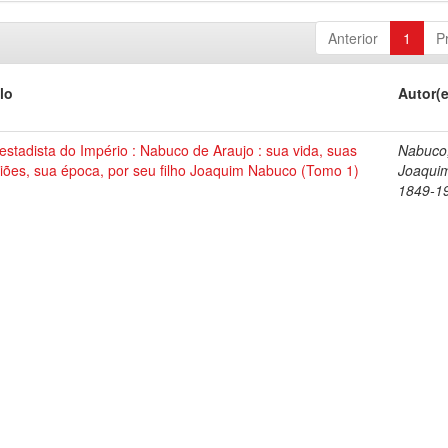
Anterior
1
P
lo
Autor(
stadista do Império : Nabuco de Araujo : sua vida, suas
Nabuco
iões, sua época, por seu filho Joaquim Nabuco (Tomo 1)
Joaqui
1849-1