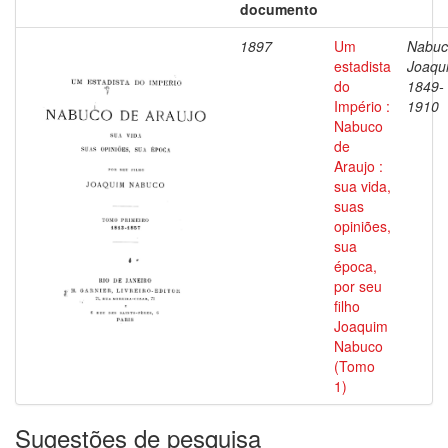
documento
1897
Um
Nabuc
estadista
Joaqu
do
1849-
Império :
1910
Nabuco
de
Araujo :
sua vida,
suas
opiniões,
sua
época,
por seu
filho
Joaquim
Nabuco
(Tomo
1)
Sugestões de pesquisa