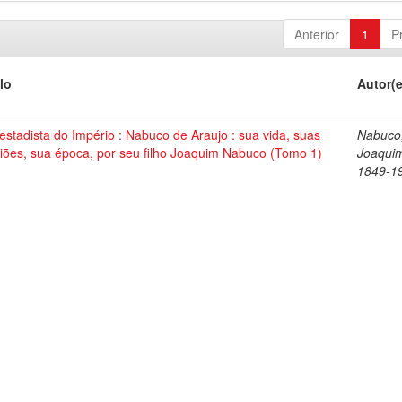
Anterior
1
P
lo
Autor(
stadista do Império : Nabuco de Araujo : sua vida, suas
Nabuco
iões, sua época, por seu filho Joaquim Nabuco (Tomo 1)
Joaqui
1849-1