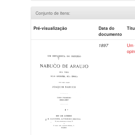
Conjunto de itens:
Pré-visualização
Data do
Títu
documento
1897
Um e
opin