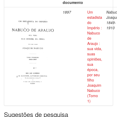
documento
1897
Um
Nabuc
estadista
Joaqu
do
1849-
Império :
1910
Nabuco
de
Araujo :
sua vida,
suas
opiniões,
sua
época,
por seu
filho
Joaquim
Nabuco
(Tomo
1)
Sugestões de pesquisa