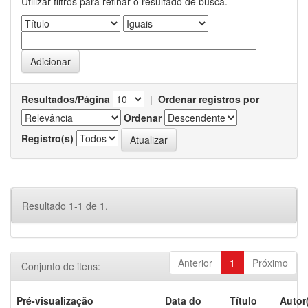
Utilizar filtros para refinar o resultado de busca.
Resultados/Página
|
Ordenar registros por
Ordenar
Registro(s)
Resultado 1-1 de 1.
Anterior
1
Próximo
Conjunto de itens:
Pré-visualização
Data do
Título
Autor