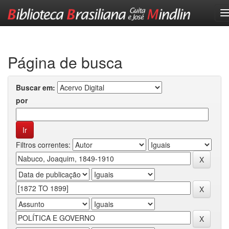
Skip
navigation
Página de busca
Buscar em:
por
Filtros correntes: