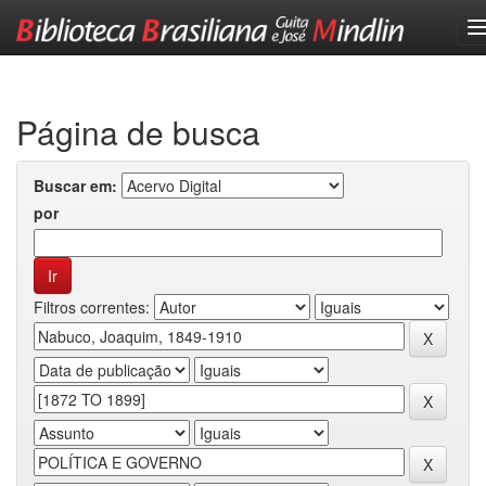
Skip
navigation
Página de busca
Buscar em:
por
Filtros correntes: