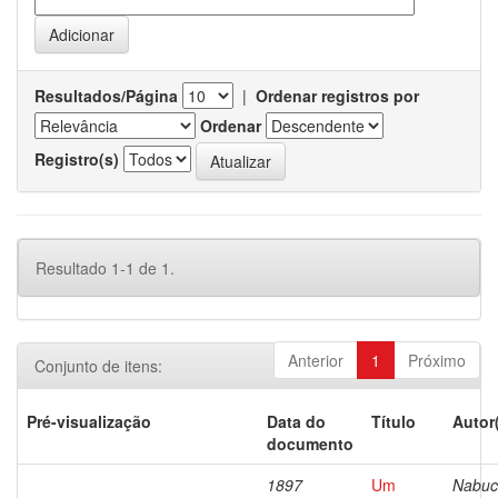
Resultados/Página
|
Ordenar registros por
Ordenar
Registro(s)
Resultado 1-1 de 1.
Anterior
1
Próximo
Conjunto de itens:
Pré-visualização
Data do
Título
Autor
documento
1897
Um
Nabuc