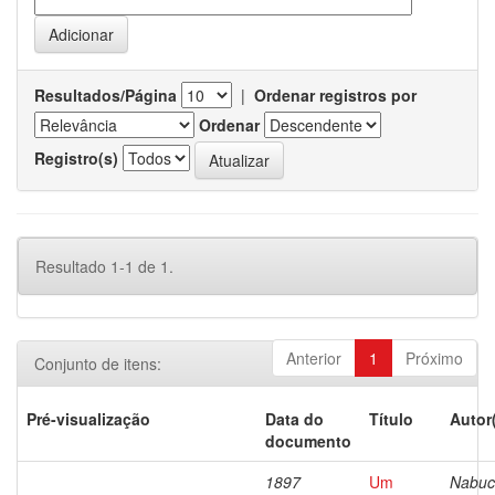
Resultados/Página
|
Ordenar registros por
Ordenar
Registro(s)
Resultado 1-1 de 1.
Anterior
1
Próximo
Conjunto de itens:
Pré-visualização
Data do
Título
Autor
documento
1897
Um
Nabuc