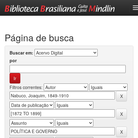
Skip
navigation
Página de busca
Buscar em:
por
Filtros correntes: