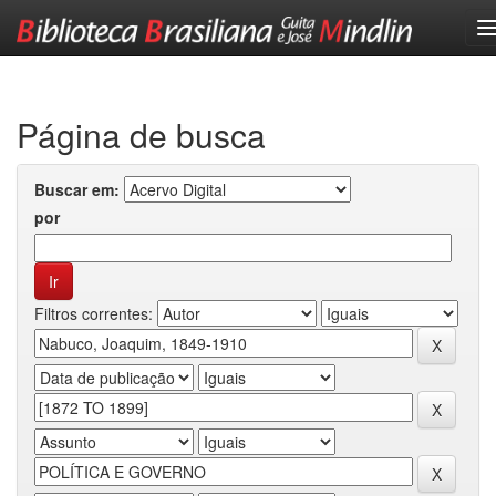
Skip
navigation
Página de busca
Buscar em:
por
Filtros correntes: