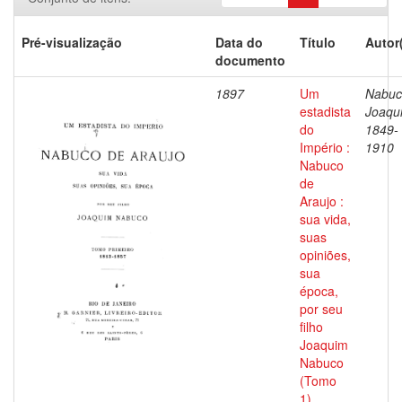
Pré-visualização
Data do
Título
Autor
documento
1897
Um
Nabuc
estadista
Joaqu
do
1849-
Império :
1910
Nabuco
de
Araujo :
sua vida,
suas
opiniões,
sua
época,
por seu
filho
Joaquim
Nabuco
(Tomo
1)