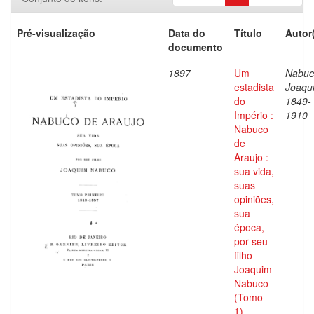
Pré-visualização
Data do
Título
Autor
documento
1897
Um
Nabuc
estadista
Joaqu
do
1849-
Império :
1910
Nabuco
de
Araujo :
sua vida,
suas
opiniões,
sua
época,
por seu
filho
Joaquim
Nabuco
(Tomo
1)