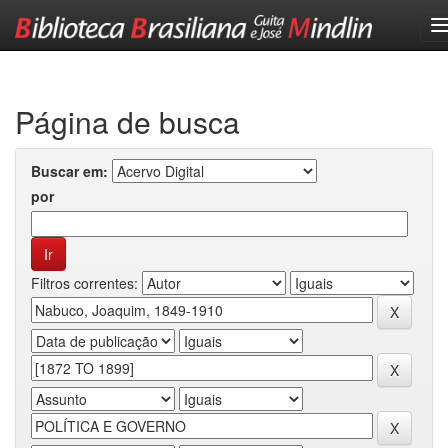
Skip
navigation
Página de busca
Buscar em:
por
Filtros correntes: