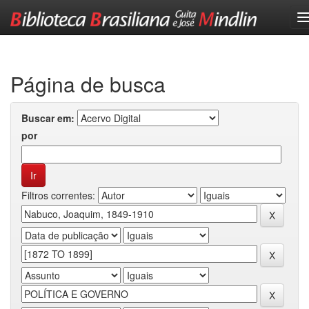
Skip
navigation
Página de busca
Buscar em:
por
Filtros correntes: