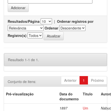
Resultados/Página
|
Ordenar registros por
Ordenar
Registro(s)
Resultado 1-1 de 1.
Anterior
1
Próximo
Conjunto de itens:
Pré-visualização
Data do
Título
Autor
documento
1897
Um
Nabuc