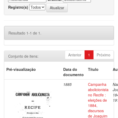
Registro(s)
Resultado 1-1 de 1.
Anterior
1
Próximo
Conjunto de itens:
Pré-visualização
Data do
Título
Au
documento
1885
Campanha
Na
abolicionista
Jo
no Recife :
18
eleições de
19
1884,
discursos
de Joaquim