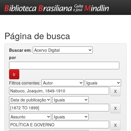
Skip
navigation
Página de busca
Buscar em:
por
Filtros correntes: