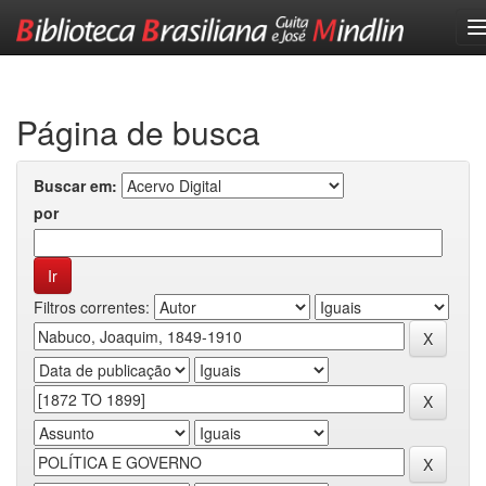
Skip
navigation
Página de busca
Buscar em:
por
Filtros correntes: