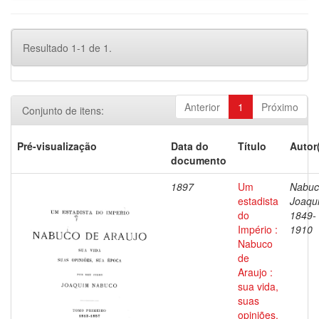
Resultado 1-1 de 1.
Anterior
1
Próximo
Conjunto de itens:
Pré-visualização
Data do
Título
Autor
documento
1897
Um
Nabuc
estadista
Joaqu
do
1849-
Império :
1910
Nabuco
de
Araujo :
sua vida,
suas
opiniões,