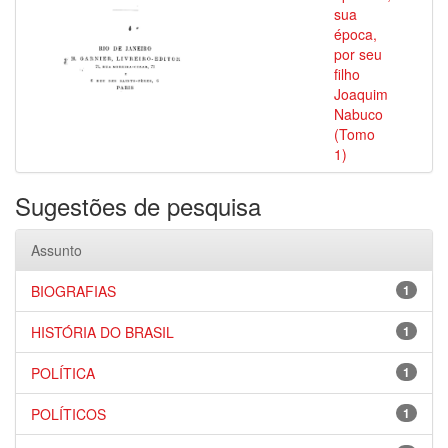
sua
época,
por seu
filho
Joaquim
Nabuco
(Tomo
1)
Sugestões de pesquisa
Assunto
BIOGRAFIAS
1
HISTÓRIA DO BRASIL
1
POLÍTICA
1
POLÍTICOS
1