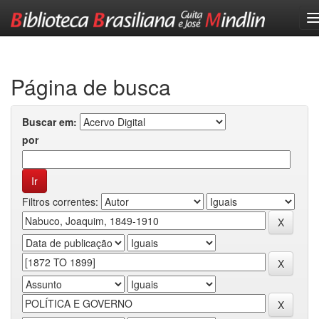
Skip
navigation
Página de busca
Buscar em:
por
Filtros correntes: