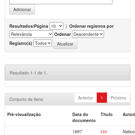
Resultados/Página
|
Ordenar registros por
Ordenar
Registro(s)
Resultado 1-1 de 1.
Anterior
1
Próximo
Conjunto de itens:
Pré-visualização
Data do
Título
Autor
documento
1897
Um
Nabuc