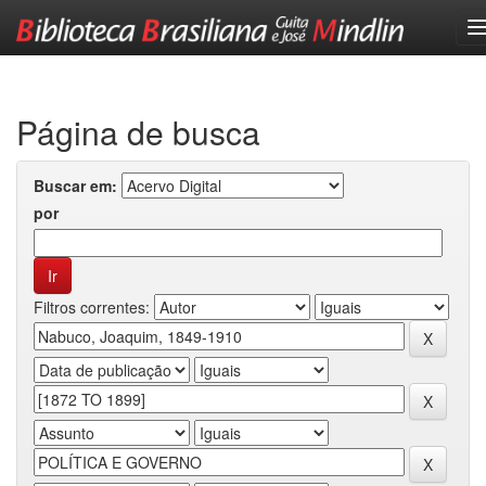
Skip
navigation
Página de busca
Buscar em:
por
Filtros correntes: