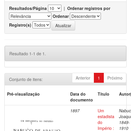
Resultados/Página
|
Ordenar registros por
Ordenar
Registro(s)
Resultado 1-1 de 1.
Anterior
1
Próximo
Conjunto de itens:
Pré-visualização
Data do
Título
Autor
documento
1897
Um
Nabuc
estadista
Joaqu
do
1849-
Império :
1910