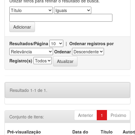
Utilizar filtros para refinar o resultado de busca.
Resultados/Página
|
Ordenar registros por
Ordenar
Registro(s)
Resultado 1-1 de 1.
Anterior
1
Próximo
Conjunto de itens:
Pré-visualização
Data do
Título
Autor