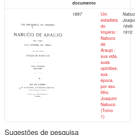
documento
1897
Um
Nabuc
estadista
Joaqu
do
1849-
Império :
1910
Nabuco
de
Araujo :
sua vida,
suas
opiniões,
sua
época,
por seu
filho
Joaquim
Nabuco
(Tomo
1)
Sugestões de pesquisa