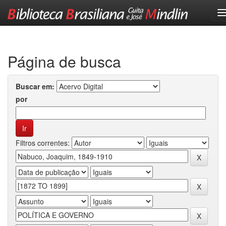
Skip
navigation
Página de busca
Buscar em:
por
Filtros correntes: