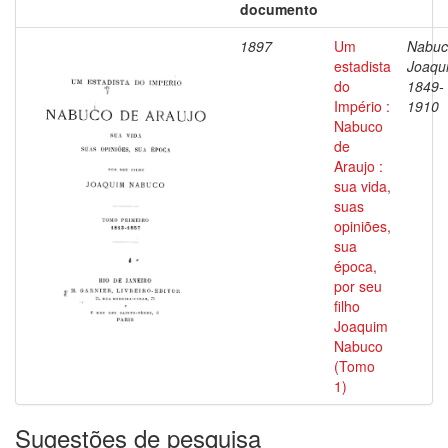
documento
1897
Um
Nabuc
estadista
Joaqu
do
1849-
Império :
1910
Nabuco
de
Araujo :
sua vida,
suas
opiniões,
sua
época,
por seu
filho
Joaquim
Nabuco
(Tomo
1)
Sugestões de pesquisa