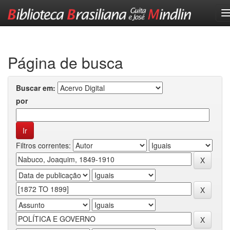
Skip
navigation
Página de busca
Buscar em:
por
Filtros correntes: