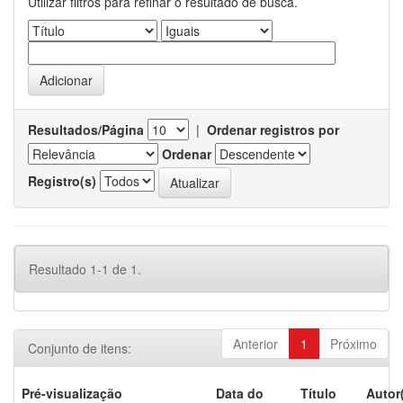
Utilizar filtros para refinar o resultado de busca.
Resultados/Página
|
Ordenar registros por
Ordenar
Registro(s)
Resultado 1-1 de 1.
Anterior
1
Próximo
Conjunto de itens:
Pré-visualização
Data do
Título
Autor