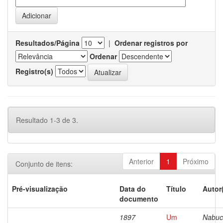
Resultados/Página
|
Ordenar registros por
Ordenar
Registro(s)
Resultado 1-3 de 3.
Anterior
1
Próximo
Conjunto de itens:
Pré-visualização
Data do
Título
Autor
documento
1897
Um
Nabuc