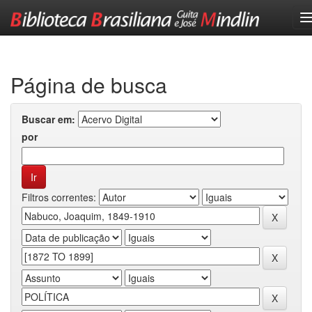
Skip
navigation
Página de busca
Buscar em:
por
Filtros correntes: