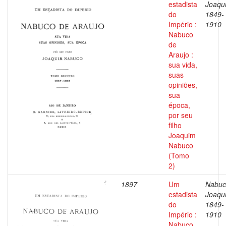
estadista
Joaqu
do
1849-
Império :
1910
Nabuco
de
Araujo :
sua vida,
suas
opiniões,
sua
época,
por seu
filho
Joaquim
Nabuco
(Tomo
2)
1897
Um
Nabuc
estadista
Joaqu
do
1849-
Império :
1910
Nabuco