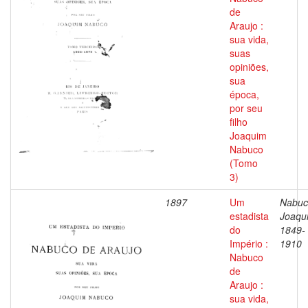
de
Araujo :
sua vida,
suas
opiniões,
sua
época,
por seu
filho
Joaquim
Nabuco
(Tomo
3)
1897
Um
Nabuc
estadista
Joaqu
do
1849-
Império :
1910
Nabuco
de
Araujo :
sua vida,