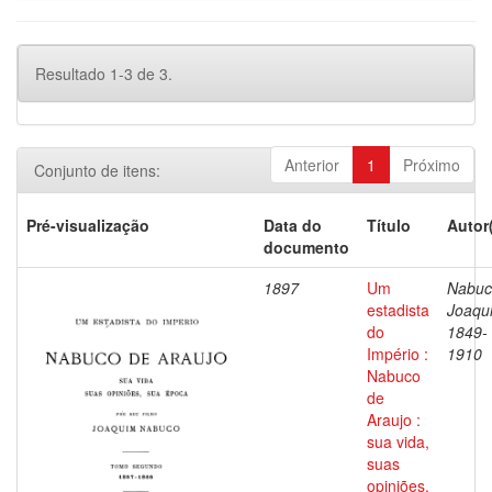
Resultado 1-3 de 3.
Anterior
1
Próximo
Conjunto de itens:
Pré-visualização
Data do
Título
Autor
documento
1897
Um
Nabuc
estadista
Joaqu
do
1849-
Império :
1910
Nabuco
de
Araujo :
sua vida,
suas
opiniões,