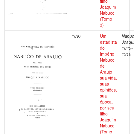
filho
Joaquim
Nabuco
(Tomo
3)
1897
Um
Nabuc
estadista
Joaqu
do
1849-
Império :
1910
Nabuco
de
Araujo :
sua vida,
suas
opiniões,
sua
época,
por seu
filho
Joaquim
Nabuco
(Tomo