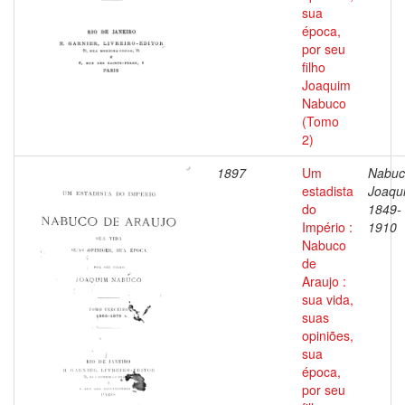
sua
época,
por seu
filho
Joaquim
Nabuco
(Tomo
2)
1897
Um
Nabuc
estadista
Joaqu
do
1849-
Império :
1910
Nabuco
de
Araujo :
sua vida,
suas
opiniões,
sua
época,
por seu