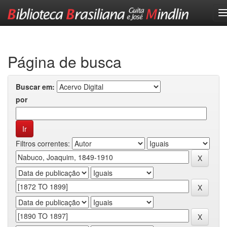
Skip
navigation
Página de busca
Buscar em:
por
Filtros correntes: