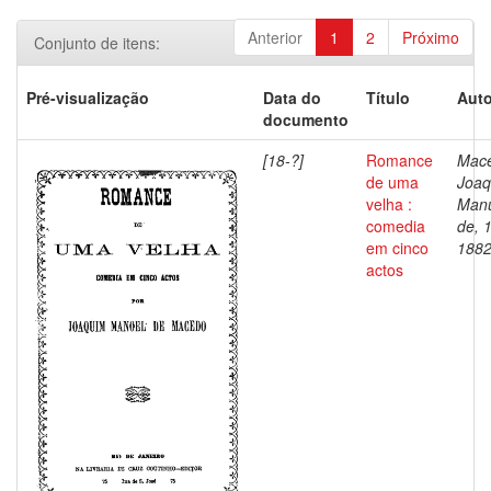
Anterior
1
2
Próximo
Conjunto de itens:
Pré-visualização
Data do
Título
Auto
documento
[18-?]
Romance
Mac
de uma
Joaq
velha :
Man
comedia
de, 
em cinco
188
actos