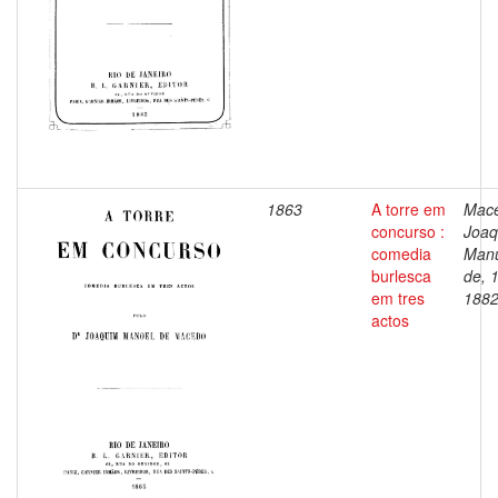
1863
A torre em
Mac
concurso :
Joaq
comedia
Man
burlesca
de, 
em tres
188
actos