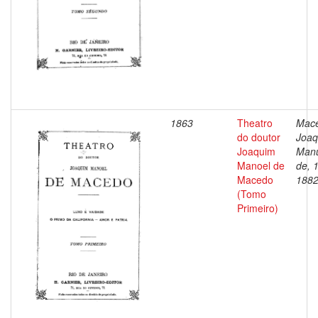
1863
Theatro
Mac
do doutor
Joaq
Joaquim
Man
Manoel de
de, 
Macedo
188
(Tomo
Primeiro)