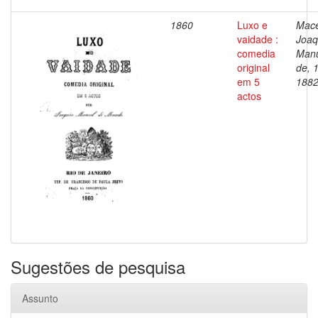
1860
Luxo e
Mac
vaidade :
Joaq
comedia
Man
original
de, 
em 5
188
actos
Sugestões de pesquisa
Assunto