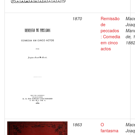
1870
Remissão
Mac
de
Joaq
peccados
Man
: Comedia
de, 
em cinco
188
actos
1863
O
Mac
fantasma
Joaq