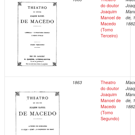
do doutor
Joaq
Joaquim
Man
Manoel de
de, 
Macedo
188
(Tomo
Terceiro)
1863
Theatro
Mac
do doutor
Joaq
Joaquim
Man
Manoel de
de, 
Macedo
188
(Tomo
Segundo)