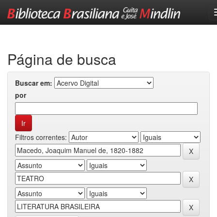
Skip
navigation
Página de busca
Buscar em:
por
Filtros correntes: