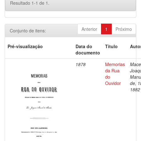
Resultado 1-1 de 1.
Anterior
1
Próximo
Conjunto de itens:
Pré-visualização
Data do
Título
Auto
documento
1878
Memorias
Mace
da Rua
Joaq
do
Manu
Ouvidor
de, 1
1882