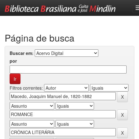
Skip
navigation
Página de busca
Buscar em:
por
Filtros correntes: