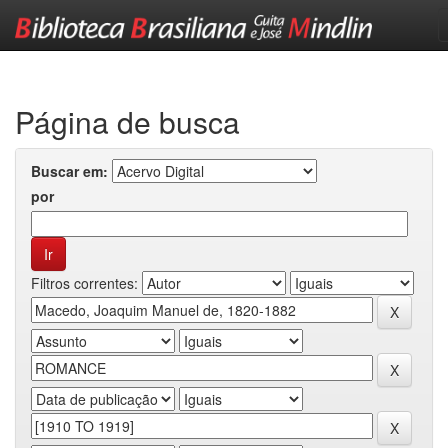
Skip
navigation
Página de busca
Buscar em:
por
Filtros correntes: