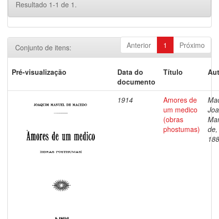
Resultado 1-1 de 1.
Anterior
1
Próximo
Conjunto de itens:
Pré-visualização
Data do
Título
Aut
documento
1914
Amores de
Ma
um medico
Jo
(obras
Ma
phostumas)
de,
18