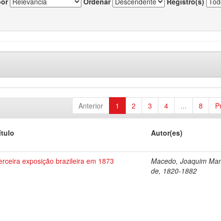
por
Ordenar
Registro(s)
Anterior
1
2
3
4
...
8
P
ítulo
Autor(es)
erceira exposição brazileira em 1873
Macedo, Joaquim Man
de, 1820-1882