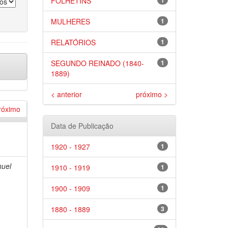
FOLHETINS
1
MULHERES
1
RELATÓRIOS
1
SEGUNDO REINADO (1840-
1
1889)
< anterior
próximo >
róximo
Data de Publicação
1920 - 1927
1
uel
1910 - 1919
1
1900 - 1909
1
1880 - 1889
3