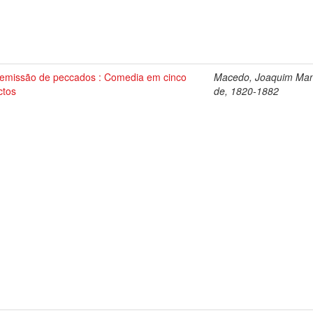
emissão de peccados : Comedia em cinco
Macedo, Joaquim Man
ctos
de, 1820-1882