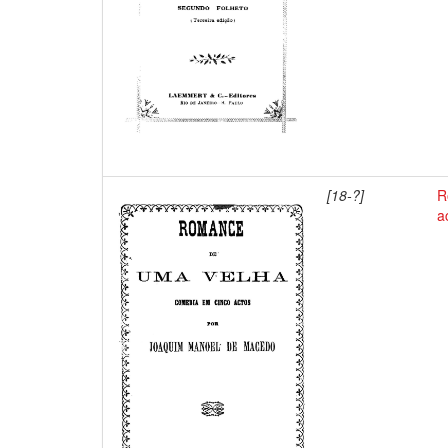
[18-?]
R
a