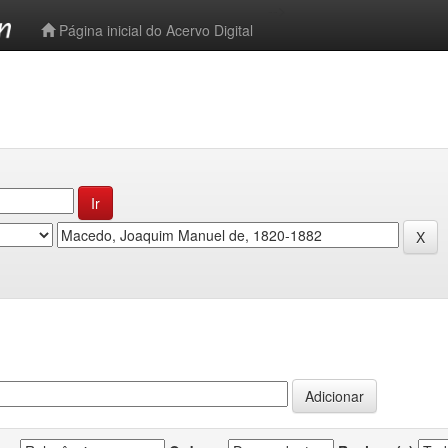
-->
Página inicial do Acervo Digital