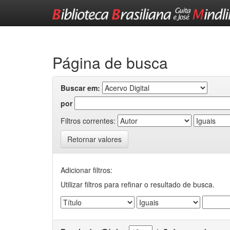
Skip
navigation
Página de busca
Buscar em:
por
Filtros correntes:
Retornar valores
Adicionar filtros:
Utilizar filtros para refinar o resultado de busca.