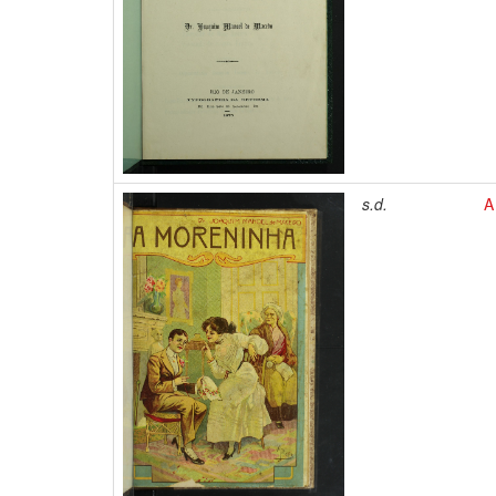
s.d.
A