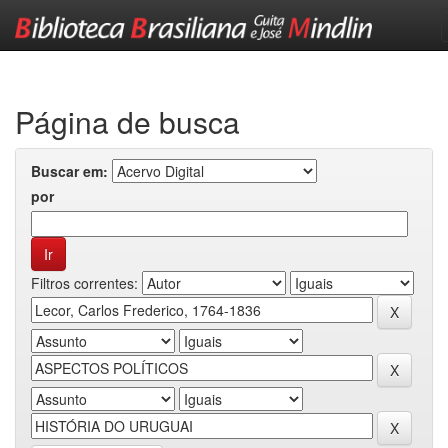
Skip
navigation
Página de busca
Buscar em:
por
Filtros correntes: