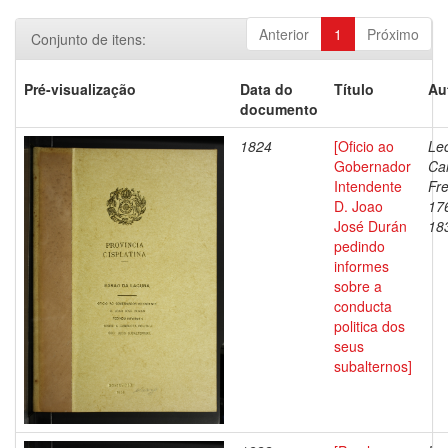
Anterior
1
Próximo
Conjunto de itens:
Pré-visualização
Data do
Título
Au
documento
1824
[Oficio ao
Lec
Gobernador
Ca
Intendente
Fre
D. Joao
17
José Durán
18
pedindo
informes
sobre a
conducta
politica dos
seus
subalternos]