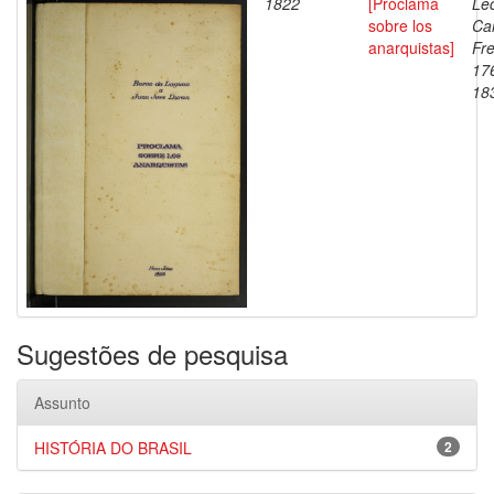
1822
[Proclama
Lec
sobre los
Ca
anarquistas]
Fre
17
18
Sugestões de pesquisa
Assunto
HISTÓRIA DO BRASIL
2