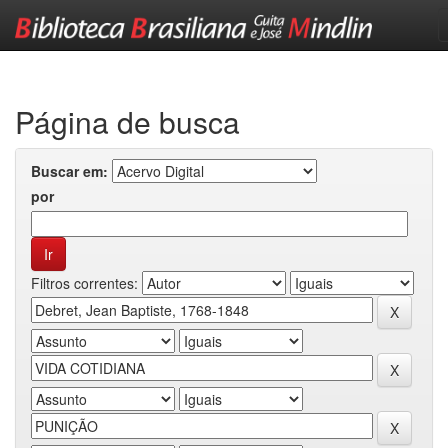
Skip
navigation
Página de busca
Buscar em:
por
Filtros correntes: