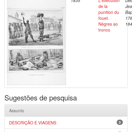
1835
L'exécution
Deb
de la
Je
punition du
Bap
fouet.
176
Nègres ao
18
tronco
Sugestões de pesquisa
Assunto
DESCRIÇÃO E VIAGENS
3