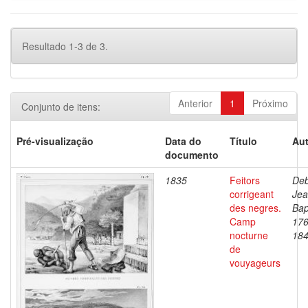
Resultado 1-3 de 3.
Anterior
1
Próximo
Conjunto de itens:
Pré-visualização
Data do
Título
Aut
documento
1835
Feitors
Deb
corrigeant
Je
des negres.
Bap
Camp
176
nocturne
18
de
vouyageurs