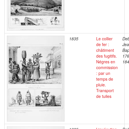
1835
Le collier
Deb
de fer :
Je
châtiment
Bap
des fugitifs.
176
Négres en
18
commission
: par un
temps de
pluie.
Transport
de tuiles