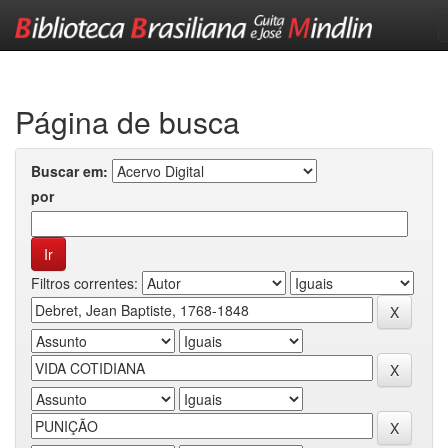
Skip
navigation
Página de busca
Buscar em:
por
Filtros correntes: