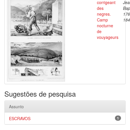
corrigeant
Jea
des
Bap
negres.
176
Camp
184
nocturne
de
vouyageurs
Sugestões de pesquisa
Assunto
ESCRAVOS
1