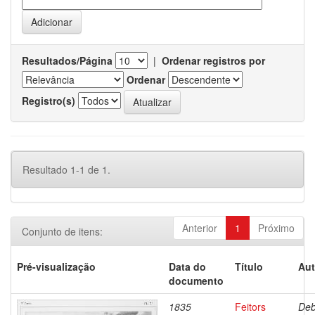
Resultados/Página
|
Ordenar registros por
Ordenar
Registro(s)
Resultado 1-1 de 1.
Anterior
1
Próximo
Conjunto de itens:
Pré-visualização
Data do
Título
Aut
documento
1835
Feitors
Deb