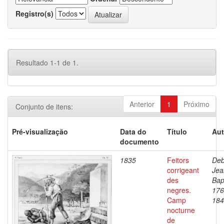
Registro(s)
Resultado 1-1 de 1.
Anterior
1
Próximo
Conjunto de itens:
Pré-visualização
Data do
Título
Aut
documento
1835
Feitors
Deb
corrigeant
Jea
des
Bap
negres.
176
Camp
184
nocturne
de