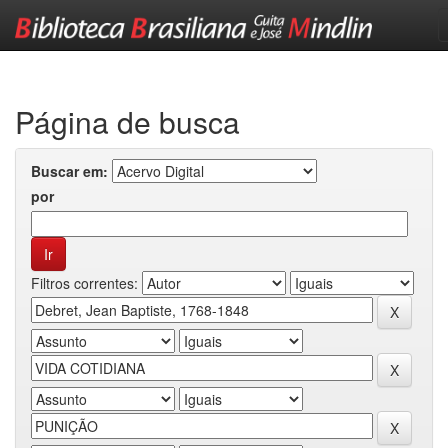
Skip
navigation
Página de busca
Buscar em:
por
Filtros correntes: