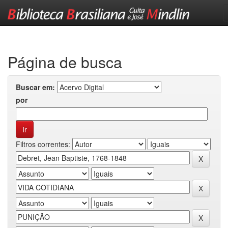
Skip
navigation
Página de busca
Buscar em:
por
Filtros correntes: