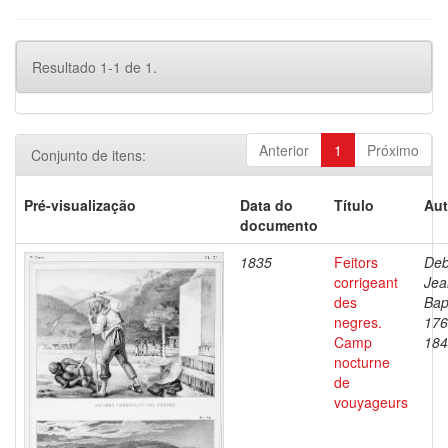
Resultado 1-1 de 1.
Anterior
1
Próximo
Conjunto de itens:
Pré-visualização
Data do
Título
Aut
documento
1835
Feitors
Deb
corrigeant
Jea
des
Bap
negres.
176
Camp
184
nocturne
de
vouyageurs