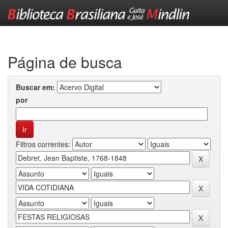
Skip
navigation
Página de busca
Buscar em:
por
Filtros correntes: