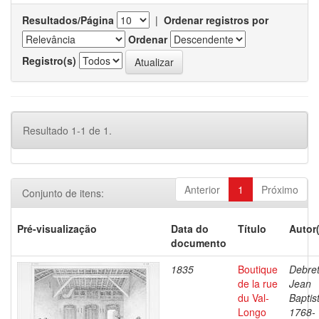
Resultados/Página
|
Ordenar registros por
Ordenar
Registro(s)
Resultado 1-1 de 1.
Anterior
1
Próximo
Conjunto de itens:
Pré-visualização
Data do
Título
Autor
documento
1835
Boutique
Debret
de la rue
Jean
du Val-
Baptis
Longo
1768-