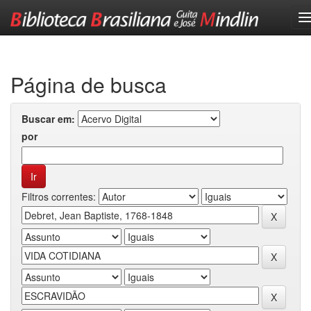
Skip
navigation
Página de busca
Buscar em:
por
Filtros correntes: