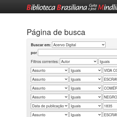
Skip
navigation
Página de busca
Buscar em:
por
Filtros correntes: