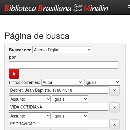
Skip
navigation
Página de busca
Buscar em:
por
Filtros correntes: