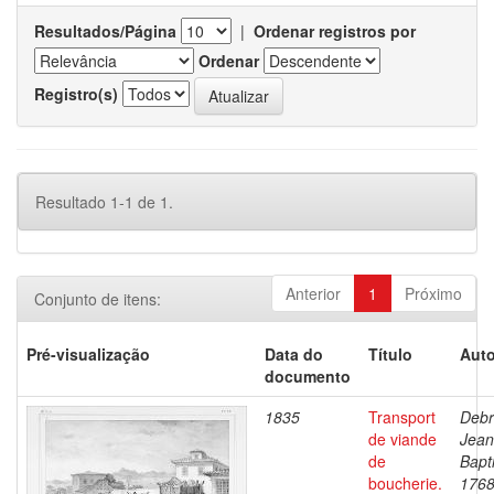
Resultados/Página
|
Ordenar registros por
Ordenar
Registro(s)
Resultado 1-1 de 1.
Anterior
1
Próximo
Conjunto de itens:
Pré-visualização
Data do
Título
Auto
documento
1835
Transport
Debr
de viande
Jean
de
Bapti
boucherie.
1768