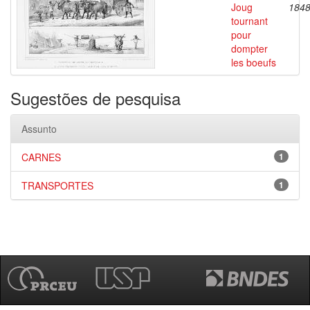
Joug
184
tournant
pour
dompter
les boeufs
Sugestões de pesquisa
Assunto
CARNES
1
TRANSPORTES
1