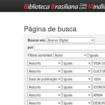
Skip
navigation
Página de busca
Buscar em:
por
Filtros correntes: