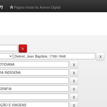
-->
Página inicial do Acervo Digital