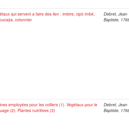
taux qui servent a faire des lien : imbire, cipò imbé,
Debret, Jean
oucaÿa, cotonnier
Baptiste, 176
ines employées pour les colliers (1). Végétaux pour le
Debret, Jean
uage (2). Plantes nutritives (3)
Baptiste, 176