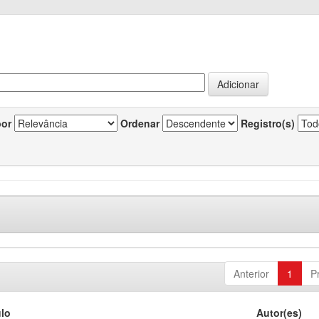
por
Ordenar
Registro(s)
Anterior
1
P
ulo
Autor(es)