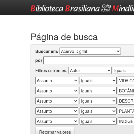
Skip
navigation
Página de busca
Buscar em:
por
Filtros correntes:
Retornar valores