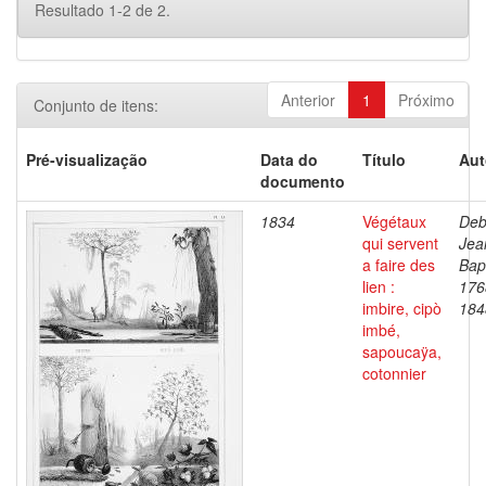
Resultado 1-2 de 2.
Anterior
1
Próximo
Conjunto de itens:
Pré-visualização
Data do
Título
Aut
documento
1834
Végétaux
Deb
qui servent
Jea
a faire des
Bapt
lien :
176
imbire, cipò
184
imbé,
sapoucaÿa,
cotonnier