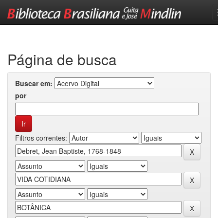
Skip
navigation
Página de busca
Buscar em:
por
Filtros correntes: