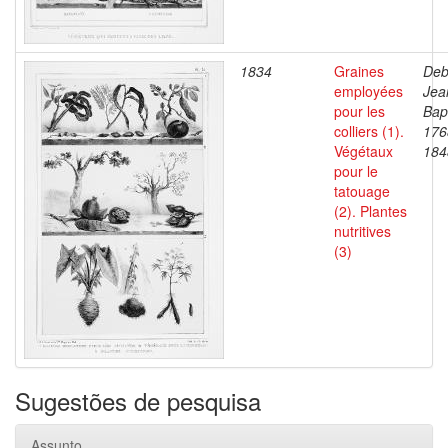
1834
Graines
Deb
employées
Jea
pour les
Bapt
colliers (1).
176
Végétaux
184
pour le
tatouage
(2). Plantes
nutritives
(3)
Sugestões de pesquisa
Assunto