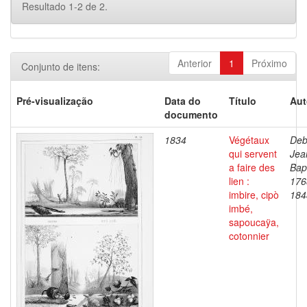
Resultado 1-2 de 2.
Anterior
1
Próximo
Conjunto de itens:
Pré-visualização
Data do
Título
Aut
documento
1834
Végétaux
Deb
qui servent
Jea
a faire des
Bapt
lien :
176
imbire, cipò
184
imbé,
sapoucaÿa,
cotonnier