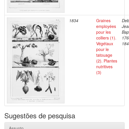
1834
Graines
Deb
employées
Jea
pour les
Bapt
colliers (1).
176
Végétaux
184
pour le
tatouage
(2). Plantes
nutritives
(3)
Sugestões de pesquisa
Assunto