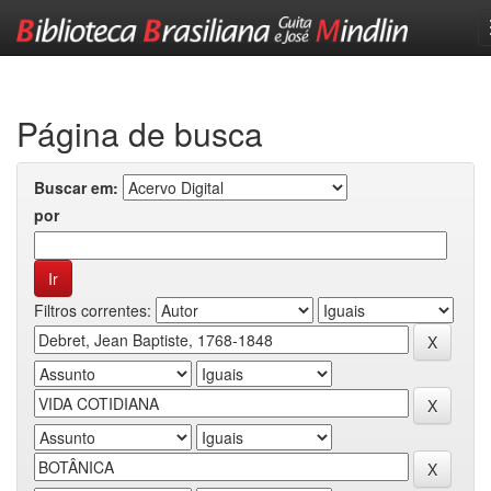
Skip
navigation
Página de busca
Buscar em:
por
Filtros correntes: