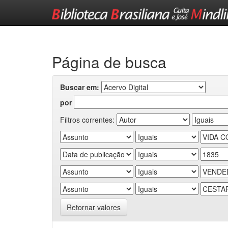
Skip
navigation
Página de busca
Buscar em:
por
Filtros correntes:
Retornar valores