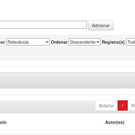
por
Ordenar
Registro(s)
Anterior
1
P
tulo
Autor(es)