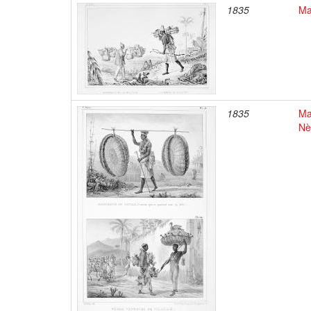
1835
Ma
1835
Ma
Nè