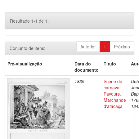
Resultado 1-1 de 1.
Anterior
1
Próximo
Conjunto de itens:
Pré-visualização
Data do
Título
Aut
documento
1835
Scène de
Deb
carnaval.
Jea
Paveurs.
Bapt
Marchande
176
d'atacaça
184