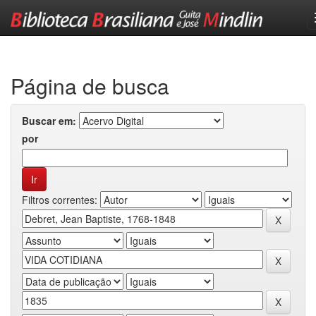
Skip
navigation
Página de busca
Buscar em:
por
Filtros correntes: