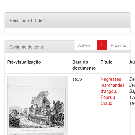
Resultado 1-1 de 1.
Anterior
1
Próximo
Conjunto de itens:
Pré-visualização
Data do
Título
Au
documento
1835
Negresses
De
marchandes
Je
d'angou.
Bap
Fours a
17
chaux
18