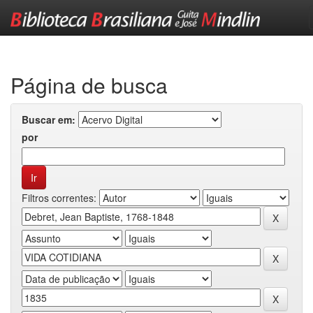
Skip
navigation
Página de busca
Buscar em:
por
Filtros correntes: