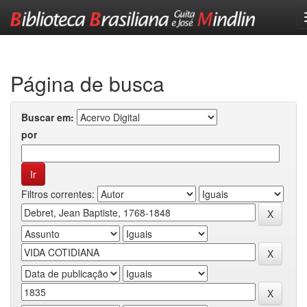
Skip
navigation
Página de busca
Buscar em:
por
Filtros correntes: