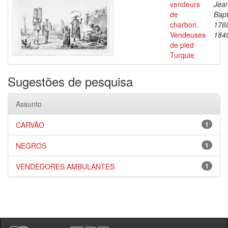
vendeurs
Jea
de
Bapt
charbon.
176
Vendeuses
184
de pled
Turquie
Sugestões de pesquisa
Assunto
CARVÃO
1
NEGROS
1
VENDEDORES AMBULANTES
1