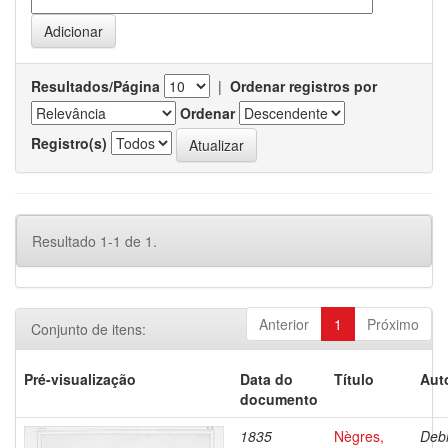
Resultados/Página
|
Ordenar registros por
Ordenar
Registro(s)
Resultado 1-1 de 1.
Anterior
1
Próximo
Conjunto de itens:
Pré-visualização
Data do
Título
Aut
documento
1835
Nègres,
Debr