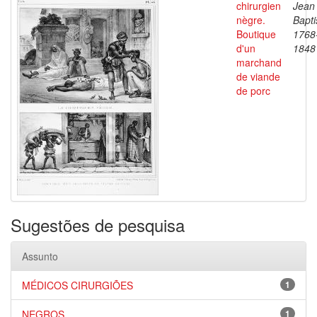
chirurgien
Jean
nègre.
Bapti
Boutique
1768
d'un
1848
marchand
de viande
de porc
Sugestões de pesquisa
Assunto
MÉDICOS CIRURGIÕES
1
NEGROS
1