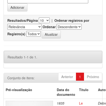
Resultados/Página
|
Ordenar registros por
Ordenar
Registro(s)
Resultado 1-1 de 1.
Anterior
1
Próximo
Conjunto de itens:
Pré-visualização
Data do
Título
Auto
documento
1835
Le
Debre