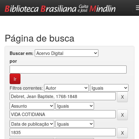
Skip
navigation
Página de busca
Buscar em:
por
Filtros correntes: